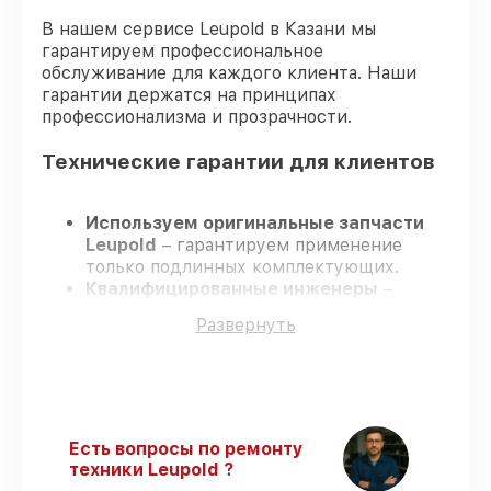
В нашем сервисе Leupold в Казани мы
гарантируем профессиональное
обслуживание для каждого клиента. Наши
гарантии держатся на принципах
профессионализма и прозрачности.
Технические гарантии для клиентов
Используем оригинальные запчасти
Leupold
– гарантируем применение
только подлинных комплектующих.
Квалифицированные инженеры
–
проходят постоянное обучение, что
Развернуть
гарантирует качество выполняемых
работ.
Всегда выполняем ремонт вовремя
–
ремонт оптического прицела Leupold VX-
Freedom 6-18x40 CDS SF строго по
договоренности.
Есть вопросы по ремонту
Официальная гарантия
– все работы и
техники Leupold ?
запчасти защищены сервисной