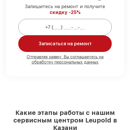
гарантией.
Запишитесь на ремонт и получите
скидку -25%
Мы гарантируем:
80%
заказов выполняем в присутствии
клиента
Записаться на ремонт
90%
деталей Leupold есть в наличии в
мастерской или на складе в Казани,
Отправляя заявку, Вы соглашаетесь на
остальные доступны для срочного заказа
обработку персональных данных
Подлинные запчасти Leupold и
надёжные аналоги
– с учётом любых
финансовых возможностей
85%
ремонтов исполняются за 1–2 часа,
если мастер приступает к ремонту сразу
Какие этапы работы с нашим
сервисным центром Leupold в
Казани