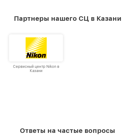
стремимся к тому, чтобы каждый клиент был
удовлетворен скоростью и качеством
предоставляемых услуг. Наша цель — стать
Партнеры нашего СЦ в Казани
лучшим сервисным центром Leupold в городе
Казани, постоянно повышая уровень доверия
и лояльности наших клиентов.
Сервисный центр Nikon в
Казани
Ответы на частые вопросы