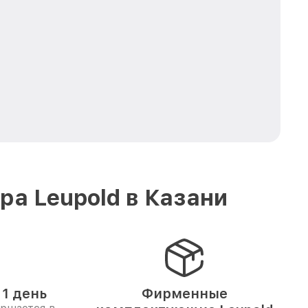
а Leupold в Казани
1 день
Фирменные