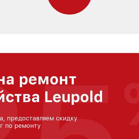
25
на ремонт
йства Leupold
а, предоставляем скидку
уг по ремонту