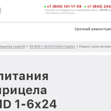
+7 (800) 101-17-59
+7 (843) 254
Служба техподдержки Leupold
Работаем с
09:00
д
- бесплатно по России
Срочный ремонт
Це
рицелов Leupold
VX-6HD 1-6x24 FireDot Duplex
/
/
Ремонт цепи питани
питания
прицела
HD 1-6x24