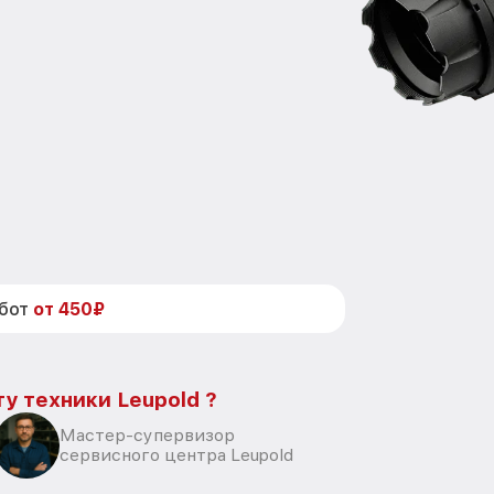
абот
от 450₽
у техники Leupold ?
Мастер-супервизор
сервисного центра Leupold