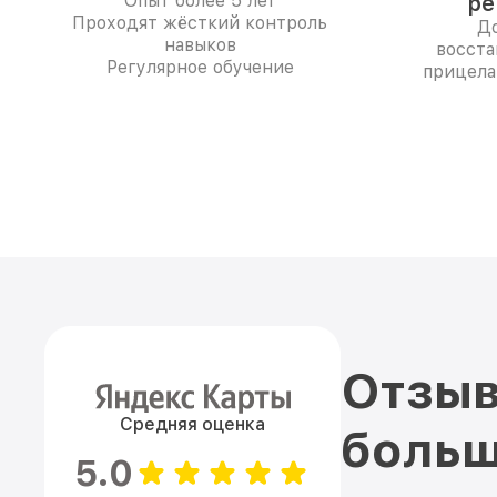
Опыт более 5 лет
ре
Проходят жёсткий контроль
До
навыков
восста
Регулярное обучение
прицела
Отзыв
Средняя оценка
больш
5.0