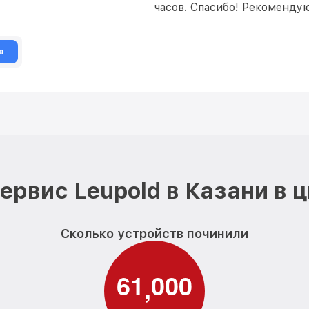
часов. Спасибо! Рекоменду
в
ервис Leupold в Казани в 
Сколько устройств починили
6
1
0
0
0
,