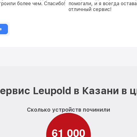
роили более чем. Спасибо!
помогали, и я всегда остав
отличный сервис!
в
ервис Leupold в Казани в 
Сколько устройств починили
6
1
0
0
0
,