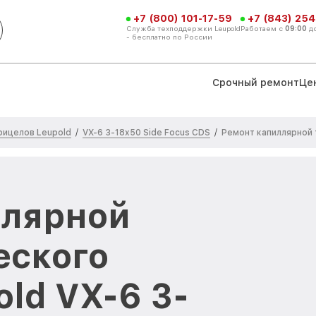
+7 (800) 101-17-59
+7 (843) 254
Служба техподдержки Leupold
Работаем с
09:00
д
- бесплатно по России
Срочный ремонт
Це
рицелов Leupold
VX-6 3-18x50 Side Focus CDS
/
/
Ремонт капиллярной 
ллярной
еского
ld VX-6 3-