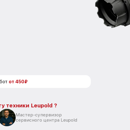
абот
от 450₽
у техники Leupold ?
Мастер-супервизор
сервисного центра Leupold