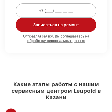
80%
работ закрываем в вашем
присутствии
90%
деталей Leupold имеются на складе
в Казани, остальные поступают
Записаться на ремонт
оперативно
Подлинные запчасти Leupold и
Отправляя заявку, Вы соглашаетесь на
надёжные аналоги
– под любые запросы
обработку персональных данных
85%
починок выполняются в тот же день,
если мастер приступает к ремонту сразу
Какие этапы работы с нашим
сервисным центром Leupold в
Казани