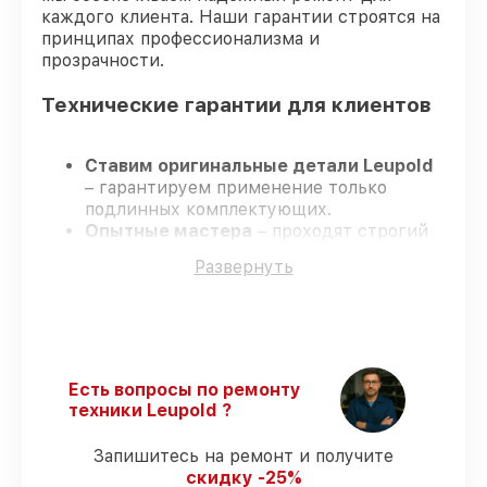
каждого клиента. Наши гарантии строятся на
принципах профессионализма и
прозрачности.
Технические гарантии для клиентов
Ставим оригинальные детали Leupold
– гарантируем применение только
подлинных комплектующих.
Опытные мастера
– проходят строгий
отбор, что гарантирует качество
Развернуть
выполняемых работ.
Соблюдаем сроки ремонта
– ремонт
оптического прицела Leupold VX-5HD 3-
15x56 CDS-ZL2 без задержек.
Официальная гарантия
– все все виды
ремонта защищены гарантийной
Есть вопросы по ремонту
поддержкой до 3 лет.
техники Leupold ?
Запишитесь на ремонт и получите
Мы гарантируем:
скидку -25%