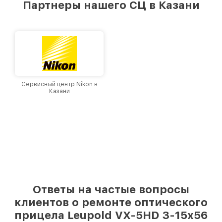
Партнеры нашего СЦ в Казани
лучшим сервисным центром Leupold в городе
Казани, постоянно повышая уровень доверия
и лояльности наших клиентов.
Сервисный центр Nikon в
Казани
Ответы на частые вопросы
клиентов о ремонте оптического
прицела Leupold VX-5HD 3-15x56