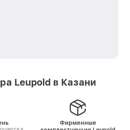
а Leupold в Казани
ень
Фирменные
ершается в
комплектующие Leupold