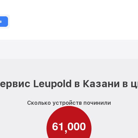
в
ервис Leupold в Казани в 
Сколько устройств починили
6
1
0
0
0
,