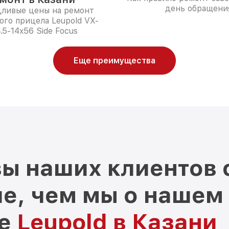
день обращени
дливые цены на ремонт
ого прицела Leupold VX-
.5-14x56 Side Focus
Еще преимущества
ы наших клиентов 
е, чем мы о нашем
ре
Leupold в Казани