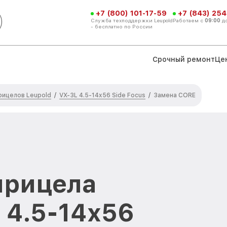
+7 (800) 101-17-59
+7 (843) 254
Служба техподдержки Leupold
Работаем с
09:00
д
- бесплатно по России
Срочный ремонт
Це
рицелов Leupold
VX-3L 4.5-14x56 Side Focus
/
/
Замена CORE
прицела
 4.5-14x56