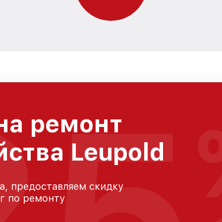
25
на ремонт
йства Leupold
а, предоставляем скидку
уг по ремонту