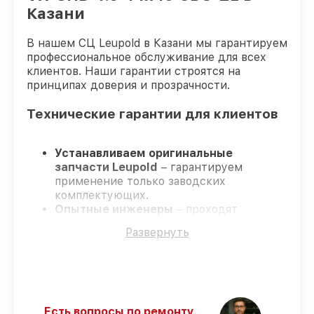
Казани
В нашем СЦ Leupold в Казани мы гарантируем
профессиональное обслуживание для всех
клиентов. Наши гарантии строятся на
принципах доверия и прозрачности.
Технические гарантии для клиентов
Устанавливаем оригинальные
запчасти Leupold
– гарантируем
применение только заводских
комплектующих.
Опытные инженеры
– проходят
жёсткий контроль знаний и навыков, что
Развернуть
гарантирует качество выполняемых
работ.
Соблюдаем сроки ремонта
– ремонт
оптического прицела Leupold VX-3HD
4.5-14x40 CDS-ZL строго по
договоренности.
Есть вопросы по ремонту