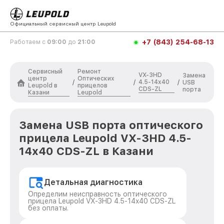
Официальный сервисный центр Leupold
+7 (843) 254-68-13
Работаем с
09:00
до
21:00
Сервисный
Ремонт
VX-3HD
Замена
центр
Оптических
4.5-14x40
/
/
/
USB
Leupold в
прицелов
CDS-ZL
порта
Казани
Leupold
Замена USB порта оптического
прицела Leupold VX-3HD 4.5-
14x40 CDS-ZL в Казани
Детальная диагностика
Определим неисправность оптического
прицела Leupold VX-3HD 4.5-14x40 CDS-ZL
без оплаты.