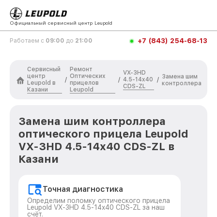
Официальный сервисный центр Leupold
+7 (843) 254-68-13
Работаем с
09:00
до
21:00
Сервисный
Ремонт
VX-3HD
центр
Оптических
Замена шим
4.5-14x40
/
/
/
Leupold в
прицелов
контроллера
CDS-ZL
Казани
Leupold
Замена шим контроллера
оптического прицела Leupold
VX-3HD 4.5-14x40 CDS-ZL в
Казани
Точная диагностика
Определим поломку оптического прицела
Leupold VX-3HD 4.5-14x40 CDS-ZL за наш
счёт.