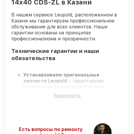
14x40 CDS-ZL в Казани
В нашем сервисе Leupold, расположенном в
Казани мы гарантируем профессиональное
обслуживание для всех клиентов. Наши
гарантии основаны на принципах
профессионализма и прозрачности.
Технические гарантии и наши
обязательства
Устанавливаем оригинальные
запчасти Leupold
– гарантируем
применение только качественных
комплектующих.
Развернуть
Сертифицированные инженеры
–
проходят постоянное обучение, что
подтверждает уровень их
профессионализма.
Соблюдаем сроки ремонта
– ремонт
оптического прицела Leupold VX-3HD
Есть вопросы по ремонту