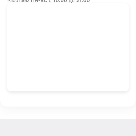
Работаем
ПН-ВС
с
10:00
до
21:00