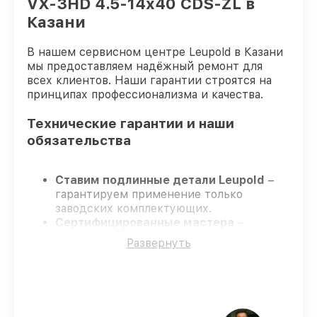
VX-3HD 4.5-14x40 CDS-ZL в
Казани
В нашем сервисном центре Leupold в Казани
мы предоставляем надёжный ремонт для
всех клиентов. Наши гарантии строятся на
принципах профессионализма и качества.
Технические гарантии и наши
обязательства
Ставим подлинные детали Leupold
–
гарантируем применение только
заводских комплектующих.
Сертифицированные мастера
–
проходят постоянное обучение, что
Развернуть
подтверждает уровень их
профессионализма.
Заканчиваем ремонт в четко
оговоренные сроки
– ремонт
оптического прицела Leupold VX-3HD