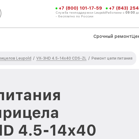
+7 (800) 101-17-59
+7 (843) 254
Служба техподдержки Leupold
Работаем с
09:00
д
- бесплатно по России
Срочный ремонт
Це
рицелов Leupold
VX-3HD 4.5-14x40 CDS-ZL
/
/
Ремонт цепи питания
питания
прицела
HD 4.5-14x40