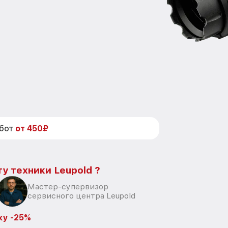
абот
от 450₽
у техники Leupold ?
Мастер-супервизор
сервисного центра Leupold
ку -25%