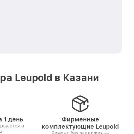
а Leupold в Казани
 1 день
Фирменные
ершается в
комплектующие Leupold
я
Ремонт без задержек —