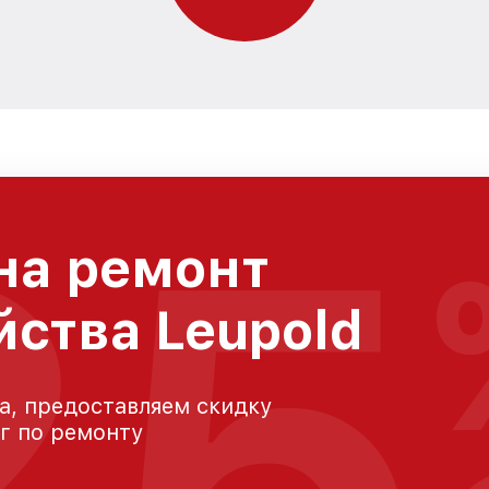
25
на ремонт
йства Leupold
а, предоставляем скидку
уг по ремонту