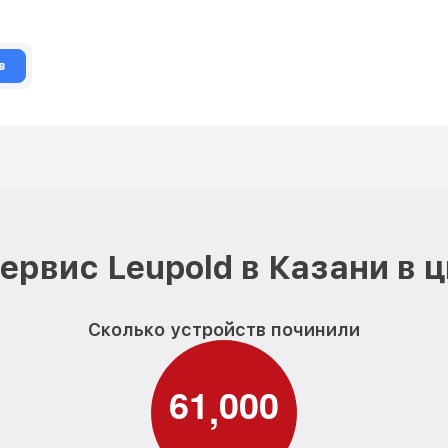
в
ервис Leupold в Казани в 
Сколько устройств починили
6
1
0
0
0
,