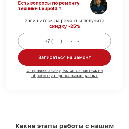
Гарантийное сопровождение
– все
Есть вопросы по ремонту
работы и запчасти защищены сервисной
техники Leupold ?
гарантией.
Запишитесь на ремонт и получите
скидку -25%
Мы гарантируем:
80%
ремонтов закрываем в присутствии
клиента
Записаться на ремонт
90%
деталей Leupold готовы к установке
в Казани, остальные поступают
оперативно
Отправляя заявку, Вы соглашаетесь на
Фирменные детали Leupold и
обработку персональных данных
проверенные реплики
– с учётом любых
финансовых возможностей
85%
работ выполняются в тот же день,
если мастер приступает к ремонту сразу
Какие этапы работы с нашим