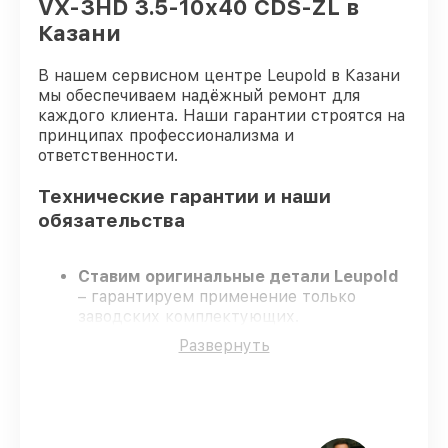
VX-3HD 3.5-10x40 CDS-ZL в
Казани
В нашем сервисном центре Leupold в Казани
мы обеспечиваем надёжный ремонт для
каждого клиента. Наши гарантии строятся на
принципах профессионализма и
ответственности.
Технические гарантии и наши
обязательства
Ставим оригинальные детали Leupold
– гарантируем применение только
заводских комплектующих.
Опытные инженеры
– проходят
Развернуть
постоянное обучение, что гарантирует
качество выполняемых работ.
Соблюдаем сроки ремонта
– ремонт
оптического прицела Leupold VX-3HD
3.5-10x40 CDS-ZL в оговоренные сроки.