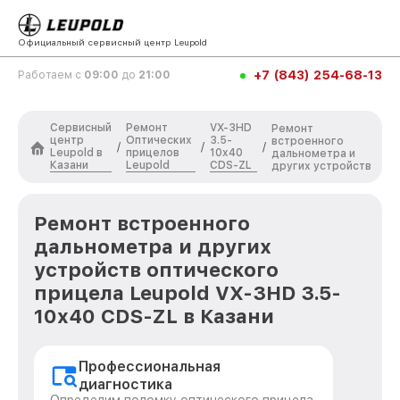
Официальный сервисный центр Leupold
+7 (843) 254-68-13
Работаем с
09:00
до
21:00
Сервисный
Ремонт
VX-3HD
Ремонт
центр
Оптических
3.5-
встроенного
/
/
/
Leupold в
прицелов
10x40
дальнометра и
Казани
Leupold
CDS-ZL
других устройств
Ремонт встроенного
дальнометра и других
устройств оптического
прицела Leupold VX-3HD 3.5-
10x40 CDS-ZL в Казани
Профессиональная
диагностика