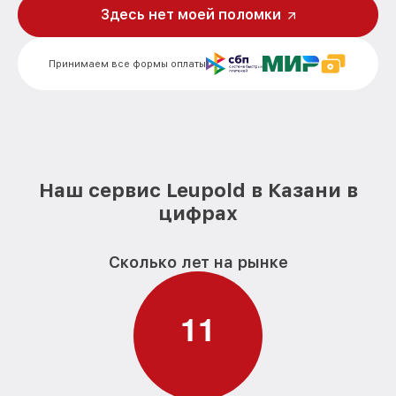
Исправление инверсии изображения
Здесь нет моей поломки
от 3000₽
цифрового бинокля Leupold
Ремонт встроенного дальнометра
от 1000₽
Принимаем все формы оплаты
цифрового бинокля Leupold
Устранение вертикально-
горизонтальных полос в видоискателе
от 6000₽
цифрового бинокля Leupold
Чистка бинокля цифрового бинокля
от 1000₽
Leupold
Наш сервис Leupold в Казани в
цифрах
Замена объективов с улучшением
характеристик цифрового бинокля
от 1500₽
Leupold
Сколько лет на рынке
Замена шим контроллера цифрового
от 1200₽
бинокля Leupold
1
1
Замена микросхемы усилителя
от 1400₽
цифрового бинокля Leupold
Ремонт цепи питания цифрового
от 1500₽
бинокля Leupold