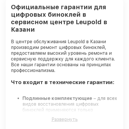
Официальные гарантии для
Замена ключей управления цифрового
от 600₽
бинокля Leupold
цифровых биноклей в
сервисном центре Leupold в
Замена микросхемы логики цифрового
от 1300₽
бинокля Leupold
Казани
Юстировка бинокля цифрового бинокля
от 2000₽
В центре обслуживания Leupold в Казани
Leupold
производим ремонт цифровых биноклей,
предоставляем высокий уровень ремонта и
сервисную поддержку для каждого клиента.
Все наши гарантии основаны на принципах
профессионализма.
Что входит в технические гарантии:
Подлинные комплектующие
– для всех
видов восстановления цифровых
биноклей применяются только
оригинальные запчасти.
Развернуть
Квалифицированные специалисты
–
мастера проходят строгий отбор и