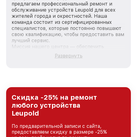
предлагаем профессиональный ремонт и
обслуживание устройств Leupold для всех
жителей города и окрестностей. Наша
команда состоит из сертифицированных
специалистов, которые постоянно повышают
свою квалификацию, чтобы предоставить вам
лучший сервис.
Миссия нашего центра — обеспечить
качественный и доступный ремонт для
Развернуть
каждого пользователя продукции Leupold, вне
зависимости от сложности поломки. Мы
стремимся к тому, чтобы каждый клиент был
удовлетворен скоростью и качеством
предоставляемых услуг. Наша цель — стать
лучшим сервисным центром Leupold в городе
Казани, постоянно повышая уровень доверия
Скидка -25% на ремонт
и лояльности наших клиентов.
любого устройства
Leupold
По предварительной записи с сайта,
предоставляем скидку в размере -25%