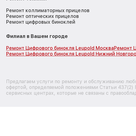
Ремонт коллиматорных прицелов
Ремонт оптических прицелов
Ремонт цифровых биноклей
Филиал в Вашем городе
Ремонт Цифрового бинокля Leupold Москва
Ремонт Ц
Ремонт Цифрового бинокля Leupold Нижний Новгор
Предлагаем услуги по ремонту и обслуживанию любы
офертой, определяемой положениями Статьи 437(2) 
сервисных центрах, которые не связаны с правообла