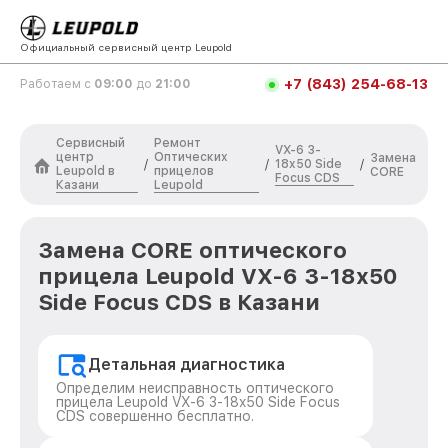
Официальный сервисный центр Leupold
+7 (843) 254-68-13
Работаем с
09:00
до
21:00
Сервисный
Ремонт
VX-6 3-
центр
Оптических
Замена
18x50 Side
/
/
/
Leupold в
прицелов
CORE
Focus CDS
Казани
Leupold
Замена CORE оптического
прицела Leupold VX-6 3-18x50
Side Focus CDS в Казани
Детальная диагностика
Определим неисправность оптического
прицела Leupold VX-6 3-18x50 Side Focus
CDS совершенно бесплатно.