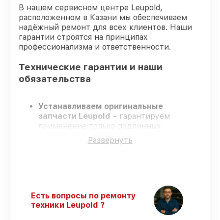
В нашем сервисном центре Leupold,
расположенном в Казани мы обеспечиваем
надёжный ремонт для всех клиентов. Наши
гарантии строятся на принципах
профессионализма и ответственности.
Технические гарантии и наши
обязательства
Устанавливаем оригинальные
запчасти Leupold
– гарантируем
применение только подлинных
комплектующих.
Развернуть
Квалифицированные специалисты
–
проходят постоянное обучение, что
обеспечивает надёжную работу
устройства после ремонта.
Соблюдаем сроки ремонта
– ремонт
оптического прицела Leupold VX-6 3-
Есть вопросы по ремонту
18x50 Side Focus CDS строго по
техники Leupold ?
договоренности.