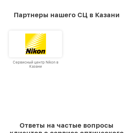
удовлетворен скоростью и качеством
предоставляемых услуг. Наша цель — стать
Партнеры нашего СЦ в Казани
лучшим сервисным центром Leupold в городе
Казани, постоянно повышая уровень доверия
и лояльности наших клиентов.
Сервисный центр Nikon в
Казани
Ответы на частые вопросы
клиентов о сервисе оптического