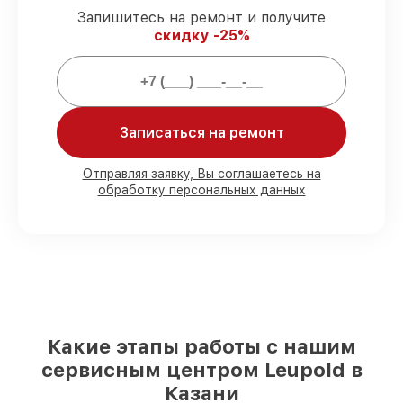
официальной гарантией Leupold.
Запишитесь на ремонт и получите
скидку -25%
Мы гарантируем:
80%
работ закрываем в присутствии
клиента
Записаться на ремонт
90%
запчастей Leupold имеются на
складе в Казани, остальные поступают
Отправляя заявку, Вы соглашаетесь на
оперативно
обработку персональных данных
Подлинные запчасти Leupold и
надёжные аналоги
– под любые запросы
85%
ремонтов выполняются в тот же
день, при незамедлительном начале
работ
Какие этапы работы с нашим
сервисным центром Leupold в
Казани