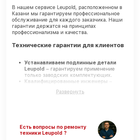
В нашем сервисе Leupold, расположенном в
Казани мы гарантируем профессиональное
обслуживание для каждого заказчика. Наши
гарантии держатся на принципах
профессионализма и качества.
Технические гарантии для клиентов
Устанавливаем подлинные детали
Leupold
– гарантируем применение
только заводских комплектующих.
Квалифицированные инженеры
–
проходят постоянное обучение, что
Развернуть
обеспечивает надёжную работу
устройства после ремонта.
Всегда выполняем ремонт вовремя
–
ремонт оптического прицела Leupold VX-
5HD 4-20x52 CDS-ZL2 строго по
договоренности.
Есть вопросы по ремонту
Поддержка после ремонта
– все
техники Leupold ?
работы и запчасти защищены