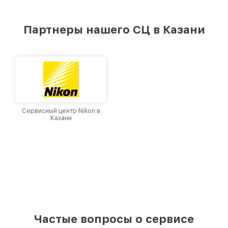
стремимся к тому, чтобы каждый клиент был
удовлетворен скоростью и качеством
предоставляемых услуг. Наша цель — стать
Партнеры нашего СЦ в Казани
лучшим сервисным центром Leupold в городе
Казани, постоянно повышая уровень доверия
и лояльности наших клиентов.
Сервисный центр Nikon в
Казани
Частые вопросы о сервисе