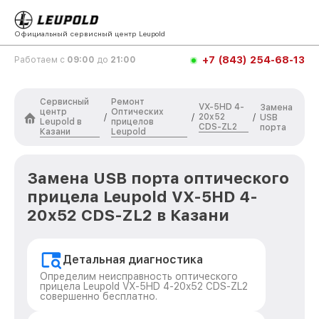
Официальный сервисный центр Leupold
+7 (843) 254-68-13
Работаем с
09:00
до
21:00
Сервисный
Ремонт
VX-5HD 4-
Замена
центр
Оптических
20x52
/
/
/
USB
Leupold в
прицелов
CDS-ZL2
порта
Казани
Leupold
Замена USB порта оптического
прицела Leupold VX-5HD 4-
20x52 CDS-ZL2 в Казани
Детальная диагностика
Определим неисправность оптического
прицела Leupold VX-5HD 4-20x52 CDS-ZL2
совершенно бесплатно.